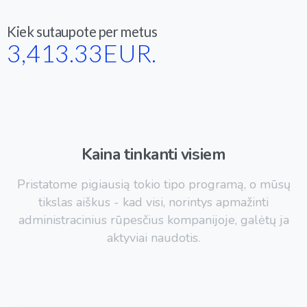
Kiek sutaupote per metus
3,413.33
EUR.
Kaina
tinkanti
visiem
Pristatome pigiausią tokio tipo programą, o mūsų
tikslas aiškus - kad visi, norintys apmažinti
administracinius rūpesčius kompanijoje, galėtų ja
aktyviai naudotis.