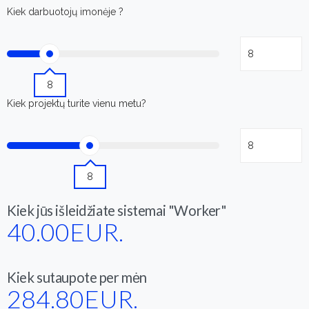
Kiek darbuotojų imonėje ?
8
Kiek projektų turite vienu metu?
8
Kiek jūs išleidžiate sistemai "Worker"
40.00
EUR.
Kiek sutaupote per mėn
284.80
EUR.