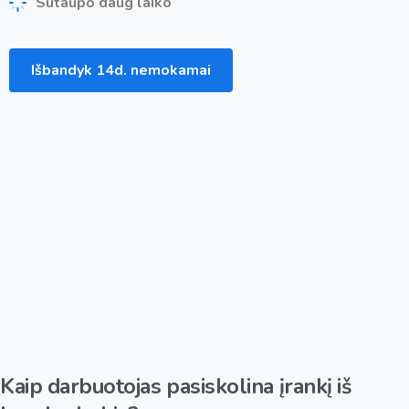
Sutaupo daug laiko
Išbandyk 14d. nemokamai
Kaip
darbuotojas
pasiskolina
įrankį
iš