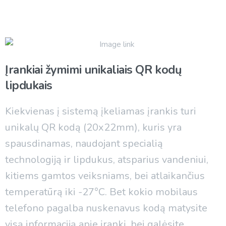
Įrankiai
žymimi
unikaliais
QR
kodų
lipdukais
Kiekvienas į sistemą įkeliamas įrankis turi
unikalų QR kodą (20x22mm), kuris yra
spausdinamas, naudojant specialią
technologiją ir lipdukus, atsparius vandeniui,
kitiems gamtos veiksniams, bei atlaikančius
temperatūrą iki -27°C. Bet kokio mobilaus
telefono pagalba nuskenavus kodą matysite
visą informaciją apie įrankį, bei galėsite