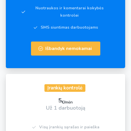
Nuotraukos ir komentarai kokybės
kontrolei
SMS siuntimas darbuotojams
Išbandyk nemokamai
Įrankių kontrolė
5
€/mėn
Už 1 darbuotoją
Visų įrankių sąrašas ir paieška