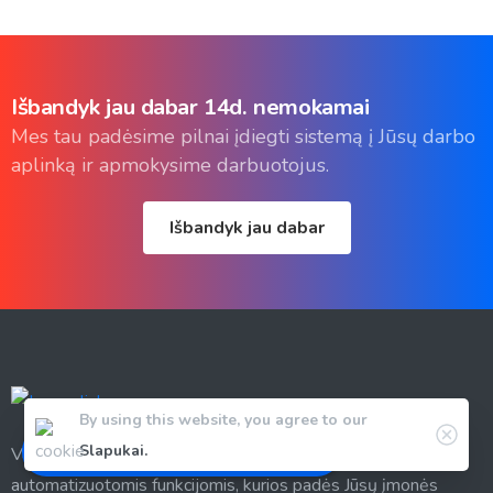
Išbandyk
jau
dabar
14d.
nemokamai
Mes tau padėsime pilnai įdiegti sistemą į Jūsų darbo
aplinką ir apmokysime darbuotojus.
Išbandyk jau dabar
By using this website, you agree to our
Slapukai.
Valandų apskaitos ir įrankių kontrolės programa, su
Rezervuok nuotolinę konsultaciją
automatizuotomis funkcijomis, kurios padės Jūsų įmonės