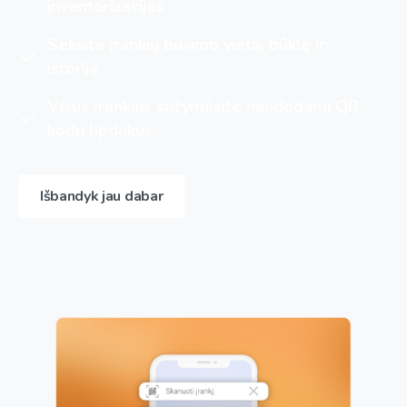
inventorizacijas
Seksite įrankių buvimo vietą, būklę ir
istoriją
Visus įrankius sužymėsite naudodami QR
kodų lipdukus
Išbandyk jau dabar