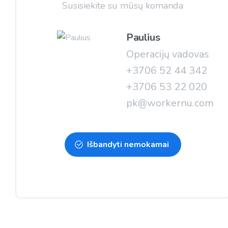
Susisiekite su mūsų komanda
Paulius
Operacijų vadovas
+3706 52 44 342
+3706 53 22 020
pk@workernu.com
Išbandyti nemokamai