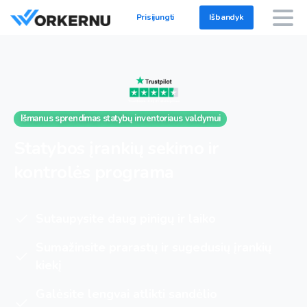
Prisijungti
Išbandyk
Išmanus sprendimas statybų inventoriaus valdymui
Statybos
įrankių
sekimo
ir
kontrolės
programa
Sutaupysite daug pinigų ir laiko
Sumažinsite prarastų ir sugedusių įrankių
kiekį
Galėsite lengvai atlikti sandėlio