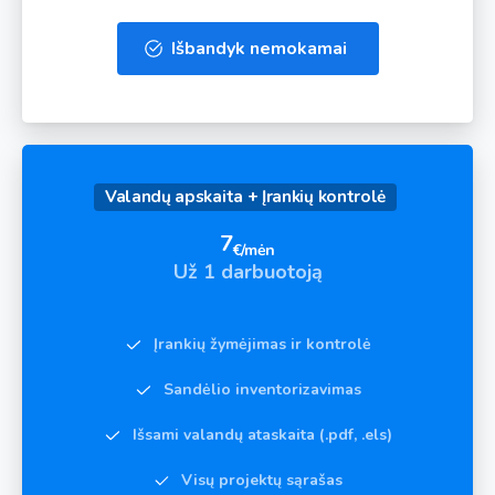
Išbandyk nemokamai
Valandų apskaita + Įrankių kontrolė
7
€/mėn
Už 1 darbuotoją
Įrankių žymėjimas ir kontrolė
Sandėlio inventorizavimas
Išsami valandų ataskaita (.pdf, .els)
Visų projektų sąrašas